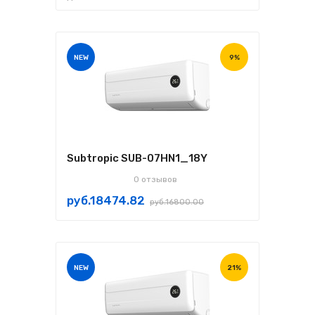
NEW
9%
Subtropic SUB-07HN1_18Y
0 отзывов
руб.18474.82
руб.16800.00
NEW
21%