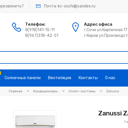
ерезвонить?
Почта: kc-sochi@yandex.ru
Телефон:
Адрес офиса
8(918)141-15-11
г.Сочи ул.Кирпичная 17
8(967)318-42-51
г.Киров ул.Производс
Солнечные панели
Вентиляция
Контакты
О нас
Главная
Кондиционеры
Сплит-системы
Zanussi
Zanussi 
1 