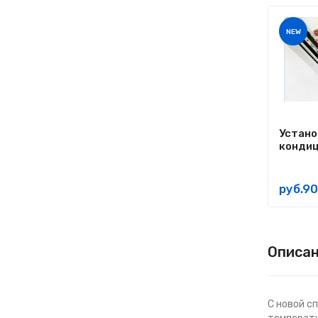
СМОТРЕТЬ
NEW
Устано
конди
руб.9
Описа
С новой с