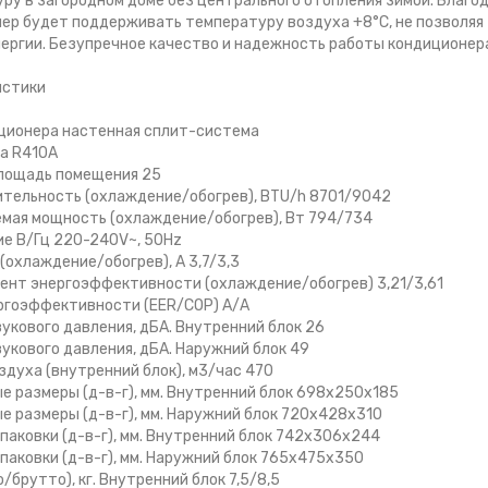
ру в загородном доме без центрального отопления зимой. Благо
ер будет поддерживать температуру воздуха +8°С, не позволяя
ергии. Безупречное качество и надежность работы кондиционер
истики
ционера настенная сплит-система
а R410A
лощадь помещения 25
тельность (охлаждение/обогрев), BTU/h 8701/9042
мая мощность (охлаждение/обогрев), Bт 794/734
е В/Гц 220-240V~, 50Hz
(охлаждение/обогрев), А 3,7/3,3
нт энергоэффективности (охлаждение/обогрев) 3,21/3,61
ргоэффективности (EER/COP) А/А
вукового давления, дБА. Внутренний блок 26
вукового давления, дБА. Наружний блок 49
здуха (внутренний блок), м3/час 470
е размеры (д-в-г), мм. Внутренний блок 698x250x185
е размеры (д-в-г), мм. Наружний блок 720x428x310
паковки (д-в-г), мм. Внутренний блок 742x306x244
паковки (д-в-г), мм. Наружний блок 765x475x350
/брутто), кг. Внутренний блок 7,5/8,5