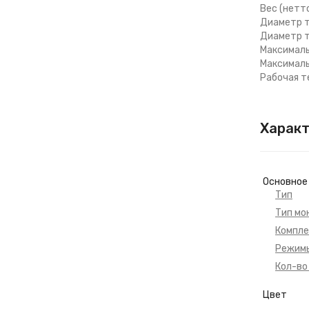
Вес (нетт
Диаметр т
Диаметр т
Максималь
Максималь
Рабочая т
Харак
Основное
Тип
Тип мо
Компле
Режим
Кол-во
Цвет