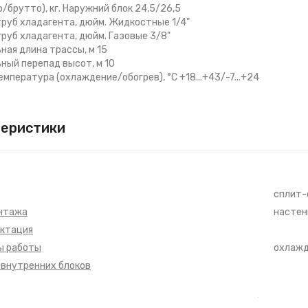
о/брутто), кг. Наружний блок 24,5/26,5
руб хладагента, дюйм. Жидкостные 1/4"
руб хладагента, дюйм. Газовые 3/8"
ная длина трассы, м 15
ный перепад высот, м 10
емпература (охлаждение/обогрев), °С +18...+43/-7...+24
теристики
сплит-
нтажа
настен
ктация
ы работы
охлажд
 внутренних блоков