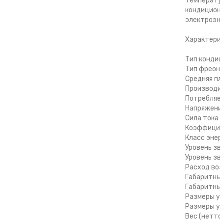
температу
кондицион
электроэн
Характер
Тип конди
Тип фреон
Средняя п
Производи
Потребляе
Напряжени
Сила тока 
Коэффицие
Класс эне
Уровень з
Уровень з
Расход во
Габаритны
Габаритны
Размеры у
Размеры у
Вес (нетто