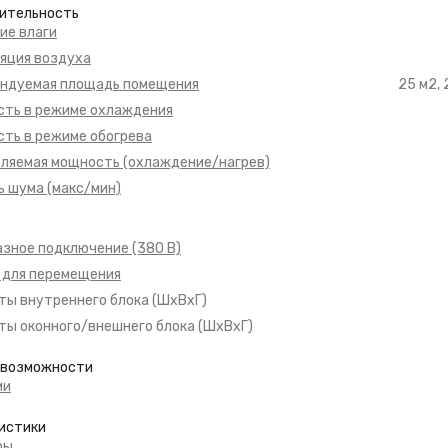
ительность
ие влаги
яция воздуха
ндуемая площадь помещения
25 м2,
ть в режиме охлаждения
ть в режиме обогрева
ляемая мощность (охлаждение/нагрев)
ь шума (макс/мин)
зное подключение (380 В)
 для перемещения
ты внутреннего блока (ШхВхГ)
ты оконного/внешнего блока (ШхВхГ)
/возможности
ии
истики
ры