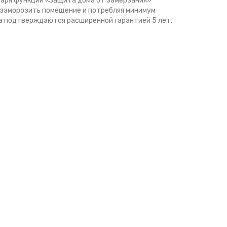
даря функции «Защита дома от замерзания»
 заморозить помещение и потребляя минимум
а подтверждаются расширенной гарантией 5 лет.