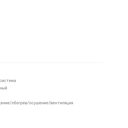
система
ный
ение/обогрев/осушение/вентиляция