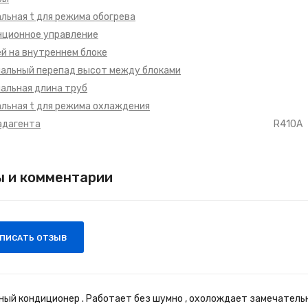
льная t для режима обогрева
ционное управление
й на внутреннем блоке
альный перепад высот между блоками
альная длина труб
льная t для режима охлаждения
адагента
R410А
 и комментарии
ПИСАТЬ ОТЗЫВ
ный кондиционер . Работает без шумно , охолождает замечательн