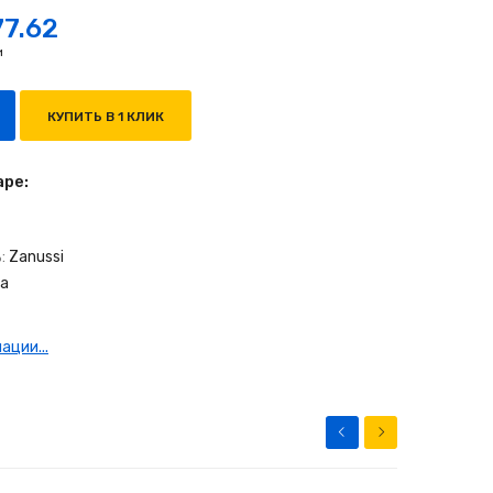
77.62
и
КУПИТЬ В 1 КЛИК
аре:
:
Zanussi
да
ции...