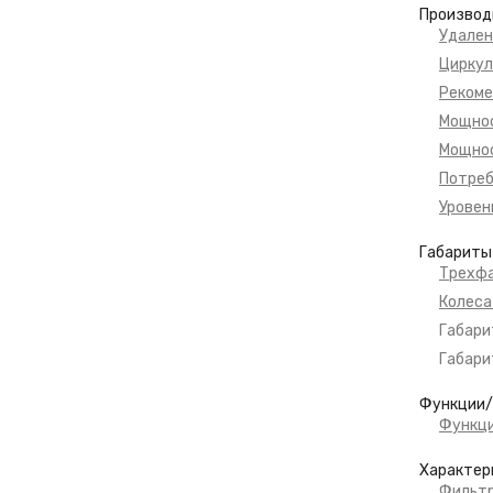
Производ
Удален
Циркул
Рекоме
Мощнос
Мощнос
Потреб
Уровен
Габариты
Трехфа
Колеса
Габари
Габари
Функции
Функц
Характер
Фильт