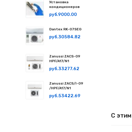
Установка
кондиционеров
руб.9000.00
Dantex RK-07SEG
руб.30584.82
Zanussi ZACS-09
HPF/A17/N1
руб.33277.62
Zanussi ZACS/I-09
/HPF/A17/N1
руб.53422.69
С этим