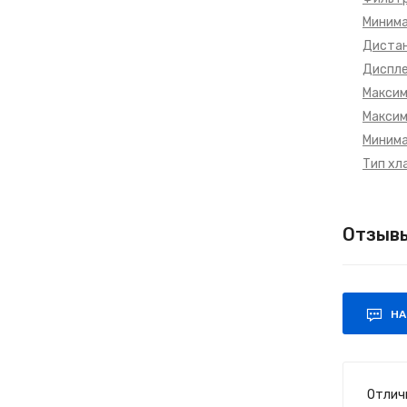
Минима
Дистан
Диспле
Максим
Максим
Минима
Тип хл
Отзывы
НА
Отлич