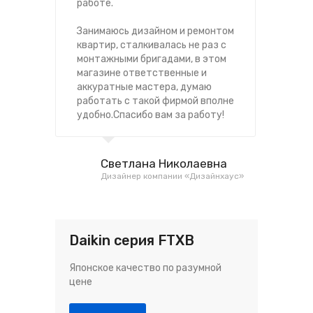
работе.
ус
бы
Занимаюсь дизайном и ремонтом
квартир, сталкивалась не раз с
Са
монтажными бригадами, в этом
оп
магазине ответственные и
ус
аккуратные мастера, думаю
пр
работать с такой фирмой вполне
оч
удобно.Спасибо вам за работу!
хо
Светлана Николаевна
Дизайнер компании «Дизайнхаус»
Daikin серия FTXB
Японское качество по разумной
цене