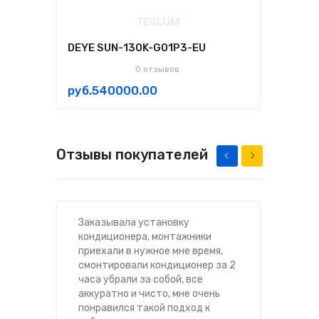
DEYE SUN-130K-G01P3-EU
DEY
0 отзывов
руб.540000.00
руб
Отзывы покупателей
Заказывала установку
От
кондиционера, монтажники
до
приехали в нужное мне время,
ко
смонтировали кондиционер за 2
ко
часа убрали за собой, все
по
аккуратно и чисто, мне очень
ко
понравился такой подход к
дн